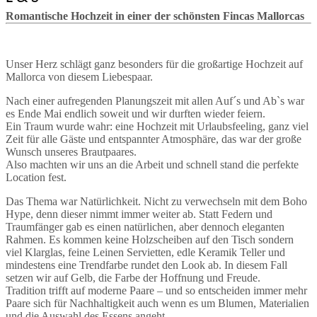
Romantische Hochzeit in einer der schönsten Fincas Mallorcas
Unser Herz schlägt ganz besonders für die großartige Hochzeit auf
Mallorca von diesem Liebespaar.
Nach einer aufregenden Planungszeit mit allen Auf´s und Ab`s war
es Ende Mai endlich soweit und wir durften wieder feiern.
Ein Traum wurde wahr: eine Hochzeit mit Urlaubsfeeling, ganz viel
Zeit für alle Gäste und entspannter Atmosphäre, das war der große
Wunsch unseres Brautpaares.
Also machten wir uns an die Arbeit und schnell stand die perfekte
Location fest.
Das Thema war Natürlichkeit. Nicht zu verwechseln mit dem Boho
Hype, denn dieser nimmt immer weiter ab. Statt Federn und
Traumfänger gab es einen natürlichen, aber dennoch eleganten
Rahmen. Es kommen keine Holzscheiben auf den Tisch sondern
viel Klarglas, feine Leinen Servietten, edle Keramik Teller und
mindestens eine Trendfarbe rundet den Look ab. In diesem Fall
setzen wir auf Gelb, die Farbe der Hoffnung und Freude.
Tradition trifft auf moderne Paare – und so entscheiden immer mehr
Paare sich für Nachhaltigkeit auch wenn es um Blumen, Materialien
und die Auswahl des Essens angeht.