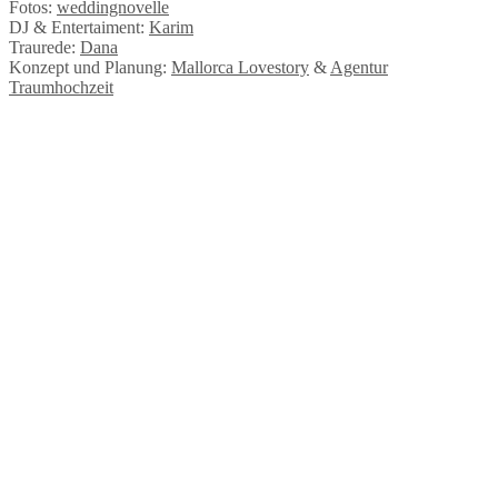
Fotos:
weddingnovelle
DJ & Entertaiment:
Karim
Traurede:
Dana
Konzept und Planung:
Mallorca Lovestory
&
Agentur
Traumhochzeit